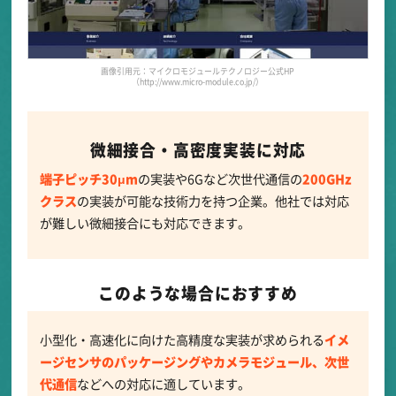
画像引用元：マイクロモジュールテクノロジー公式HP
（http://www.micro-module.co.jp/）
微細接合・高密度実装に対応
端子ピッチ30μm
の実装や6Gなど次世代通信の
200GHz
クラス
の実装が可能な技術力を持つ企業。他社では対応
が難しい微細接合にも対応できます。
このような場合におすすめ
小型化・高速化に向けた高精度な実装が求められる
イメ
ージセンサのパッケージングやカメラモジュール、次世
代通信
などへの対応に適しています。