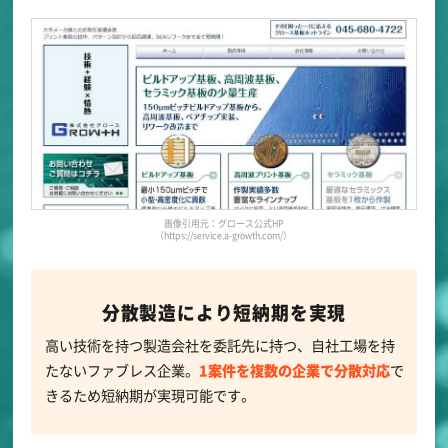
画像引用元：グロース公式HP
（https://service.a-growth.com/）
分散製造により短納期を実現
高い技術を持つ製造会社を委託先に持つ、自社工場を持
たないファブレス企業。
1案件を複数の企業で分散対応
で
きるため短納期が実現可能です。