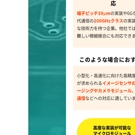
応
端子ピッチ30μm
の実装や6G
代通信の
200GHzクラス
の実
な技術力を持つ企業。他社で
難しい微細接合にも対応でき
このような場合にお
小型化・高速化に向けた高精
が求められる
イメージセンサ
ージングやカメラモジュール
通信
などへの対応に適してい
高度な実装が可能な
マイクロモジュール