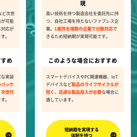
現
など次世
高い技術を持つ製造会社を委託先に持
装が可能
つ、自社工場を持たないファブレス企
は対応が
業。
1案件を複数の企業で分散対応
で
ます。
きるため短納期が実現可能です。
すすめ
このような場合におすすめ
度な実装
スマートデバイスやPC関連機器、IoT
のパッケ
デバイスなど
製品のライフサイクルが
、次世代
短く、迅速な製品投入が必要
な場合に
ます。
適しています。
短納期を実現する
体制を持つ