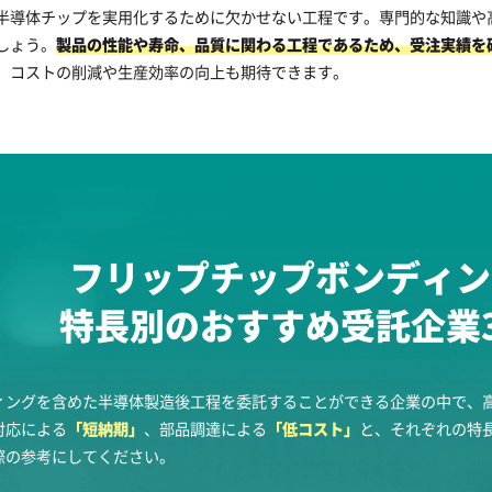
半導体チップを実用化するために欠かせない工程です。専門的な知識や
しょう。
製品の性能や寿命、品質に関わる工程であるため、受注実績を
、コストの削減や生産効率の向上も期待できます。
フリップチップボンディン
特長別のおすすめ受託企業
ィングを含めた半導体製造後工程を委託することができる企業の中で、
対応による
「短納期」
、部品調達による
「低コスト」
と、それぞれの特
際の参考にしてください。