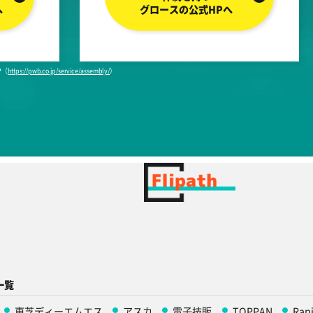
へ
グロースの公式HPへ
P（
https://pwb.co.jp/service/assembly/
）
一覧
東芝ディーエムエス
アスカ
電子技販
TOPPAN
Rap