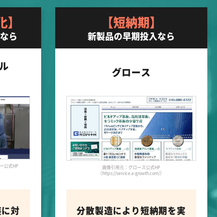
化】
【短納期】
造なら
新製品の早期投入なら
ル
グロース
ー公式HP
画像引用元：グロース公式HP
）
（https://service.a-growth.com/）
装に対
分散製造により短納期を実